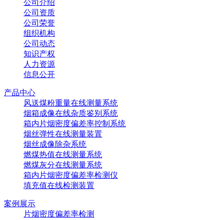
公司介绍
公司资质
公司荣誉
组织机构
公司动态
知识产权
人力资源
信息公开
产品中心
风送煤粉重量在线测量系统
烟箱成像在线杂质鉴别系统
箱内片烟密度偏差率控制系统
烟丝弹性在线测量装置
烟丝成像除杂系统
燃煤热值在线测量系统
燃煤灰分在线测量系统
箱内片烟密度偏差率检测仪
填充值在线检测装置
案例展示
片烟密度偏差率检测