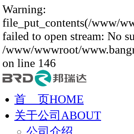
Warning:
file_put_contents(/www/ww
failed to open stream: No su
/www/wwwroot/www.bangruid
on line 146
首 页
HOME
关于公司
ABOUT
公司介绍