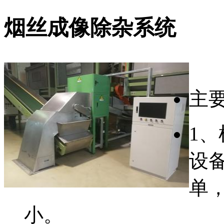
烟丝成像除杂系统
主
1
设
单
小。