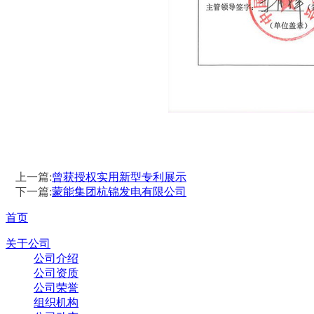
上一篇:
曾获授权实用新型专利展示
下一篇:
蒙能集团杭锦发电有限公司
首页
关于公司
公司介绍
公司资质
公司荣誉
组织机构