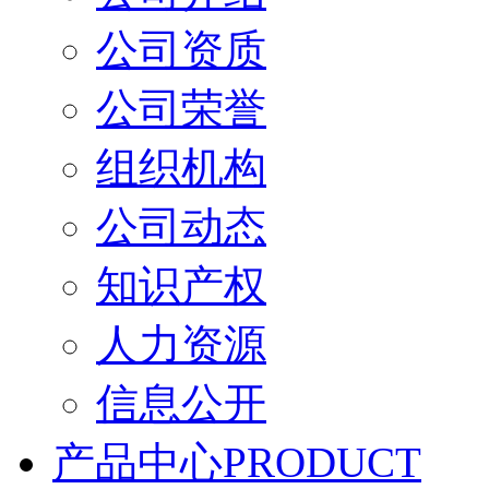
公司资质
公司荣誉
组织机构
公司动态
知识产权
人力资源
信息公开
产品中心
PRODUCT